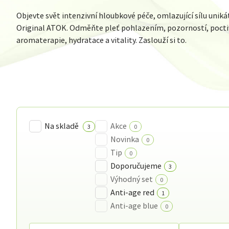
Objevte svět intenzivní hloubkové péče, omlazující sílu unikát
Original ATOK. Odměňte pleť pohlazením, pozorností, poct
aromaterapie, hydratace a vitality. Zaslouží si to.
Na skladě
Akce
3
0
Novinka
0
Tip
0
Doporučujeme
3
Výhodný set
0
Anti-age red
1
Anti-age blue
0