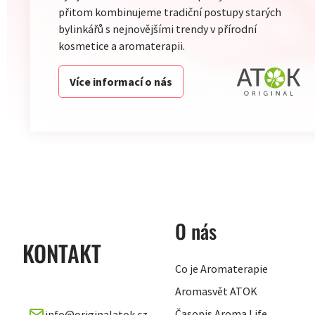
přitom kombinujeme tradiční postupy starých
bylinkářů s nejnovějšími trendy v přírodní
kosmetice a aromaterapii.
Více informací o nás
ZÁPATÍ
O nás
KONTAKT
Co je Aromaterapie
Aromasvět ATOK
Časopis Aroma Life
info
@
originalatok.cz