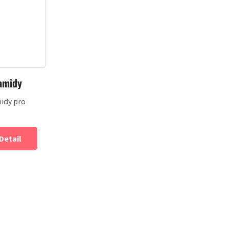
amidy
idy pro
Detail