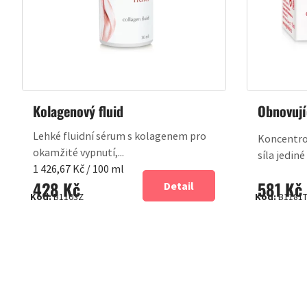
Kolagenový fluid
Obnovují
Lehké fluidní sérum s kolagenem pro
Koncentro
okamžité vypnutí,...
síla jediné
Měrná
1 426,67 Kč / 100 ml
428 Kč
581 Kč
cena:
Detail
Kód:
B1103Z
Kód:
B1181
OVLÁDACÍ
PRVKY