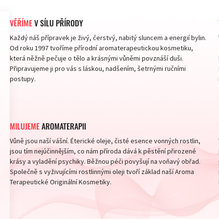
VĚŘÍME
V SÍLU PŘÍRODY
Každý náš přípravek je živý, čerstvý, nabitý sluncem a energií bylin.
Od roku 1997 tvoříme přírodní aromaterapeutickou kosmetiku,
která něžně pečuje o tělo a krásnými vůněmi povznáší duši.
Připravujeme ji pro vás s láskou, nadšením, šetrnými ručními
postupy.
MILUJEME
AROMATERAPII
Vůně jsou naší vášní. Éterické oleje, čisté esence vonných rostlin,
jsou tím nejúčinnějším, co nám příroda dává k pěstění přirozené
krásy a vyladění psychiky. Běžnou péči povyšují na voňavý obřad.
Společně s vyživujícími rostlinnými oleji tvoří základ naší Aroma
Terapeutické Originální Kosmetiky.