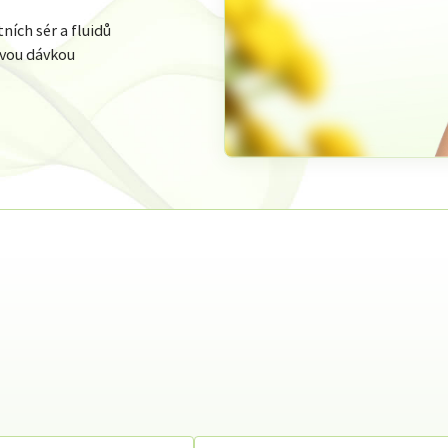
ních sér a fluidů
ivou dávkou