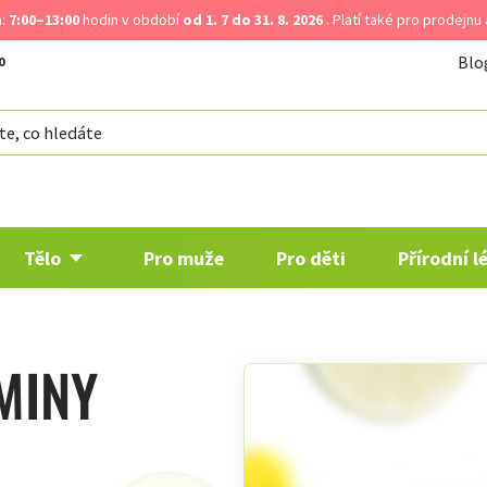
a:
7:00–13:00
hodin v období
od 1. 7 do 31. 8. 2026
. Platí také pro prodejnu
Blo
Tělo
Pro muže
Pro děti
Přírodní l
AMINY