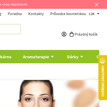
 a výdej objednávek.
g
Poradna
Kontakty
Průvodce kosmetikou
CZK
Prázdný košík
Nákupní košík
ékárna
Aromaterapie
Dárky
Osta