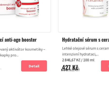
cí anti-age booster
Hydratační sérum s cer
Lehké olejové sérum s ceram
vaný aktivátor kosmetiky –
intenzivní hydrataci,...
 kapky pro...
Měrná
2 846,67 Kč / 100 ml
427 Kč
cena:
Detail
T
Kód:
B2143T