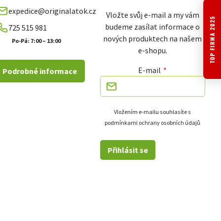
expedice@originalatok.cz
Vložte svůj e-mail a my vám
TOP FIRMA 2025
budeme zasílat informace o
725 515 981
nových produktech na našem
Po-Pá: 7:00 – 13:00
e-shopu.
E-mail
Podrobné informace
Vložením e-mailu souhlasíte s
podmínkami ochrany osobních údajů
Přihlásit se