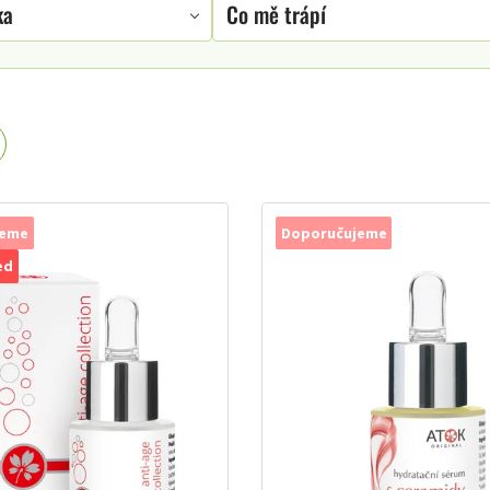
ka
Co mě trápí
jeme
Doporučujeme
ed