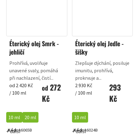
Éterický olej Smrk -
Éterický olej Jedle -
jehličí
šišky
Prohřívá, uvolňuje
Zlepšuje dýchání, posiluje
unavené svaly, pomáhá
imunitu, prohřívá,
při nachlazení, čistí...
prokrvuje a...
272
293
Měrná
Měrná
od 2 420 Kč
2 930 Kč
od
cena:
cena:
/ 100 ml
/ 100 ml
Kč
Kč
10 ml
20 ml
10 ml
Kód:
A6065B
Kód:
A6024B
+ další
+ další