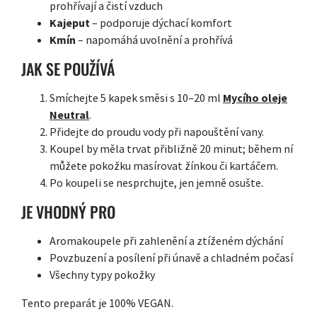
prohřívají a čistí vzduch
Kajeput
– podporuje dýchací komfort
Kmín
– napomáhá uvolnění a prohřívá
JAK SE POUŽÍVÁ
Smíchejte 5 kapek směsi s 10–20 ml
Mycího oleje
Neutral
.
Přidejte do proudu vody při napouštění vany.
Koupel by měla trvat přibližně 20 minut; během ní
můžete pokožku masírovat žínkou či kartáčem.
Po koupeli se nesprchujte, jen jemně osušte.
JE VHODNÝ PRO
Aromakoupele při zahlenění a ztíženém dýchání
Povzbuzení a posílení při únavě a chladném počasí
Všechny typy pokožky
Tento preparát je 100% VEGAN.