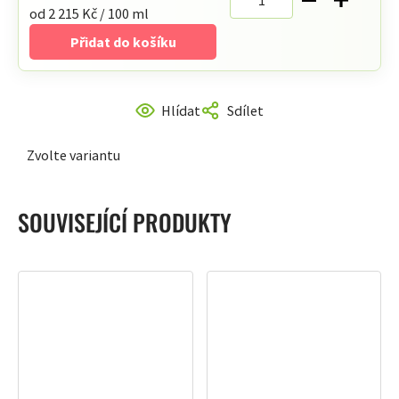
Měrná
od 2 215 Kč / 100 ml
cena:
Přidat do košíku
Hlídat
Sdílet
Zvolte variantu
SOUVISEJÍCÍ PRODUKTY