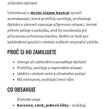
ztíženém dýchání.
V kombinaci s
Mycím olejem Neutral
vytvoří
aromakoupel, která prohřívá, uvolňuje, prohlubuje
dýchání a zároveň navozuje příjemnou relaxaci. Jemně
přitom pečuje o pokožku, aniž by narušovala její
přirozenou ochrannou bariéru. Skvěle se hodí pro
každodenní použití v období zvýšené respirační zátěže.
PROČ SI HO ZAMILUJETE
Ulevuje při zahlenění a usnadňuje dýchání
Prohřívá, uvolňuje a napomáhá relaxaci
Ideální v období viróz a chladného počasí
Má intenzivní, osvěžující lesní vůni
CO OBSAHUJE
Éterické oleje:
Borovice, smrk, jedlové šišky
– osvěžují,