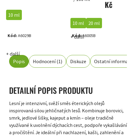
Kč
10 ml
10 ml
20 ml
Kód:
A6029B
Kód:
A6005B
+ další
+ další
Popis
Hodnocení (1)
Diskuze
Ostatní informace
DETAILNÍ POPIS PRODUKTU
Lesní je intenzivní, svěží směs éterických olejů
inspirovaná silou jehličnatých lesů. Kombinuje borovici,
smrk, jedlové šišky, kajeput a kmín – oleje tradičně
využívané k uvolnění dýchacích cest, podpoře vykašlávání
a pročištění. Je ideální při nachlazení, kašli, zahlenění a