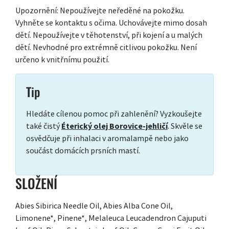
Upozornění: Nepoužívejte neředěné na pokožku.
Vyhněte se kontaktu s očima. Uchovávejte mimo dosah
dětí. Nepoužívejte v těhotenství, při kojení a u malých
dětí. Nevhodné pro extrémně citlivou pokožku. Není
určeno k vnitřnímu použití.
Tip
Hledáte cílenou pomoc při zahlenění? Vyzkoušejte
také čistý
Éterický olej Borovice-jehličí
. Skvěle se
osvědčuje při inhalaci v aromalampě nebo jako
součást domácích prsních mastí.
SLOŽENÍ
Abies Sibirica Needle Oil, Abies Alba Cone Oil,
Limonene*, Pinene*, Melaleuca Leucadendron Cajuputi