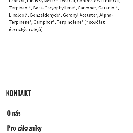
Leaf Oil, Pinus Sylvestris Leaf Oil, Carum Carvi Fruit Oil,
Terpineol*, Beta-Caryophyllene*, Carvone*, Geraniol*,
Linalool*, Benzaldehyde*, Geranyl Acetate*, Alpha-
Terpinene*, Camphor*, Terpinolene* (* součást
éterických olejů)
ZÁPATÍ
KONTAKT
O nás
Pro zákazníky