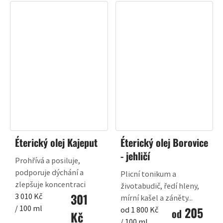
Éterický olej Kajeput
Éterický olej Borovice
- jehličí
Prohřívá a posiluje,
podporuje dýchání a
Plicní tonikum a
zlepšuje koncentraci
životabudič, ředí hleny,
301
Měrná
3 010 Kč
mírní kašel a záněty...
cena:
/ 100 ml
205
Měrná
od 1 800 Kč
od
Kč
cena:
/ 100 ml