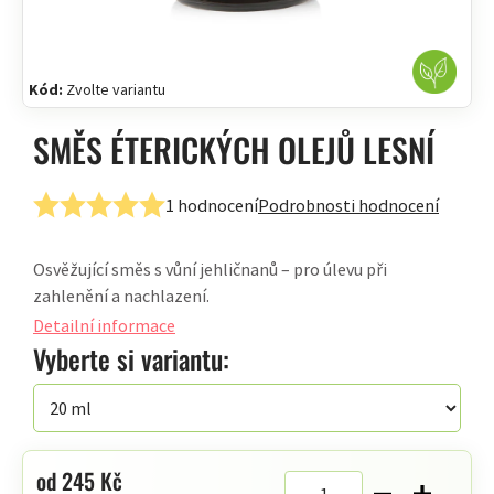
Kód:
Zvolte variantu
SMĚS ÉTERICKÝCH OLEJŮ LESNÍ
1 hodnocení
Podrobnosti hodnocení
Průměrné
hodnocení
Osvěžující směs s vůní jehličnanů – pro úlevu při
produktu
zahlenění a nachlazení.
je
5,0
Detailní informace
z
Vyberte si variantu:
5
hvězdiček.
od
245 Kč