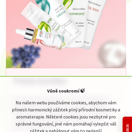
Průvodce kosmetikou
Vůně soukromí
🍃
Pro Vaši rychlou orientaci jsme pro Vás připravili
Na našem webu používáme cookies, abychom vám
jednoduchého průvodce kosmetickou nabídkou
přinesli harmonický zážitek plný přírodní kosmetiky a
Original ATOK. Naleznete zde celou naši nabídku
aromaterapie. Některé cookies jsou nezbytné pro
rozdělenou do přehledných kategorií podle
správné fungování, jiné nám pomáhají vylepšit váš
jednotlivého zaměření:
zážitek a nabídnout vám to nejlepší.