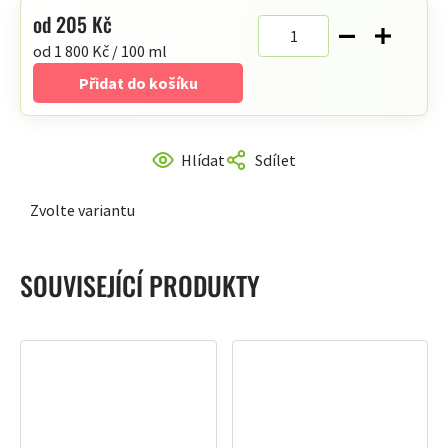
od
205 Kč
Měrná
od 1 800 Kč / 100 ml
cena:
Přidat do košíku
Hlídat
Sdílet
Zvolte variantu
SOUVISEJÍCÍ PRODUKTY