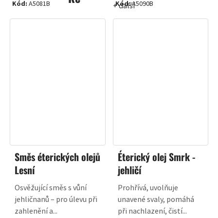
Kód:
A5081B
Kód:
A5090B
+ další
Směs éterických olejů
Éterický olej Smrk -
Lesní
jehličí
Osvěžující směs s vůní
Prohřívá, uvolňuje
jehličnanů – pro úlevu při
unavené svaly, pomáhá
zahlenění a...
při nachlazení, čistí...