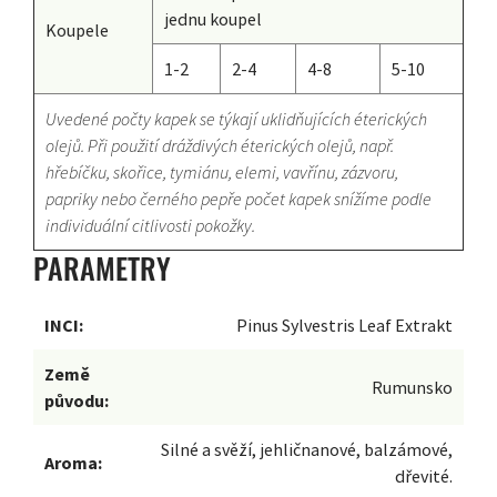
jednu koupel
Koupele
1-2
2-4
4-8
5-10
Uvedené počty kapek se týkají uklidňujících éterických
olejů. Při použití dráždivých éterických olejů, např.
hřebíčku, skořice, tymiánu, elemi, vavřínu, zázvoru,
papriky nebo černého pepře počet kapek snížíme podle
individuální citlivosti pokožky.
PARAMETRY
INCI:
Pinus Sylvestris Leaf Extrakt
Země
Rumunsko
původu:
Silné a svěží, jehličnanové, balzámové,
Aroma:
dřevité.