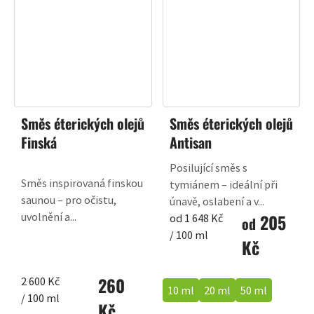
Směs éterických olejů
Směs éterických olejů
Finská
Antisan
Posilující směs s
Směs inspirovaná finskou
tymiánem – ideální při
saunou – pro očistu,
únavě, oslabení a v...
205
uvolnění a...
Měrná
od 1 648 Kč
od
cena:
/ 100 ml
Kč
260
Měrná
2 600 Kč
10 ml
20 ml
50 ml
cena:
/ 100 ml
Kč