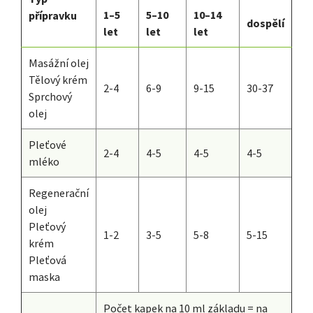
1–5
5–10
10–14
přípravku
dospělí
let
let
let
Masážní olej
Tělový krém
2-4
6-9
9-15
30-37
Sprchový
olej
Pleťové
2-4
4-5
4-5
4-5
mléko
Regenerační
olej
Pleťový
1-2
3-5
5-8
5-15
krém
Pleťová
maska
Počet kapek na 10 ml základu = na