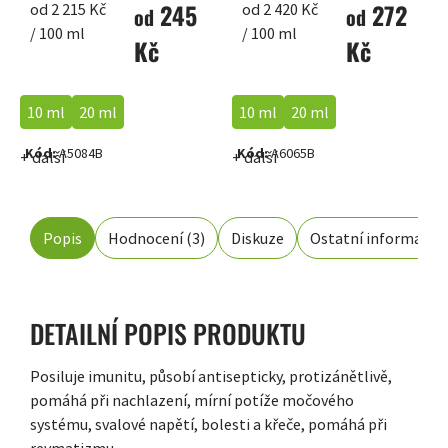
245
272
Měrná
Měrná
od 2 215 Kč
od 2 420 Kč
od
od
cena:
cena:
/ 100 ml
/ 100 ml
Kč
Kč
10 ml
20 ml
10 ml
20 ml
Kód:
A5084B
Kód:
A6065B
+ další
+ další
Popis
Hodnocení (3)
Diskuze
Ostatní informace
DETAILNÍ POPIS PRODUKTU
Posiluje imunitu, působí antisepticky, protizánětlivě,
pomáhá při nachlazení, mírní potíže močového
systému, svalové napětí, bolesti a křeče, pomáhá při
revmatizmu.