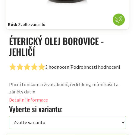
Kód:
Zvolte variantu
ÉTERICKÝ OLEJ BOROVICE -
JEHLIČÍ
3 hodnocení
Podrobnosti hodnocení
Průměrné
hodnocení
Plicní tonikum a životabudič, ředí hleny, mírní kašel a
produktu
záněty dutin
je
5,0
Detailní informace
z
Vyberte si variantu:
5
hvězdiček.