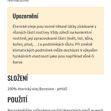
Upozornění
Éterické oleje jsou vonné těkavé látky získávané z
různých částí rostliny. Vždy záleží na konkrétní
rostlině, její zpracovávané části (květ, list, kůra,
kořen, plod, …) a podmínkách růstu. Při změně
klimatických podmínek může docházet k výkyvům
fyzikálních vlastností jako jsou například vůně či
barva.
SLOŽENÍ
100% éterický olej Borovice - jehličí
POUŽITÍ
Nejznámějším způsobem využití éterických olejů je jejich