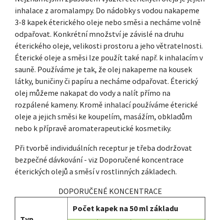
inhalace z aromalampy. Do nádobky s vodou nakapeme
3-8 kapek éterického oleje nebo směsi a necháme volně
odpařovat. Konkrétní množství je závislé na druhu
éterického oleje, velikosti prostoru a jeho větratelnosti.
Éterické oleje a směsi lze použít také např. k inhalacím v
sauně. Používáme je tak, že olej nakapeme na kousek
látky, buničiny či papíru a necháme odpařovat. Éterický
olej můžeme nakapat do vody a nalít přímo na
rozpálené kameny. Kromě inhalací používáme éterické
oleje a jejich směsi ke koupelím, masážím, obkladům
nebo k přípravě aromaterapeutické kosmetiky.
Při tvorbě individuálních receptur je třeba dodržovat
bezpečné dávkování - viz Doporučené koncentrace
éterických olejů a směsí v rostlinných základech.
DOPORUČENÉ KONCENTRACE
Počet kapek na 50 ml základu
Typ