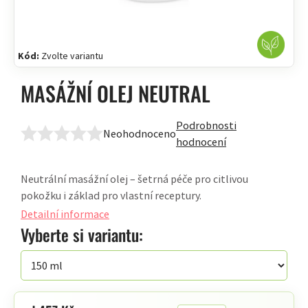
Kód:
Zvolte variantu
MASÁŽNÍ OLEJ NEUTRAL
Podrobnosti
Neohodnoceno
Průměrné
hodnocení
hodnocení
produktu
Neutrální masážní olej – šetrná péče pro citlivou
je
pokožku i základ pro vlastní receptury.
0,0
Detailní informace
z
Vyberte si variantu:
5
hvězdiček.