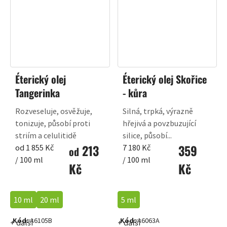
Éterický olej
Éterický olej Skořice
Tangerinka
- kůra
Rozveseluje, osvěžuje,
Silná, trpká, výrazně
tonizuje, působí proti
hřejivá a povzbuzující
striím a celulitidě
silice, působí...
213
359
Měrná
Měrná
od 1 855 Kč
7 180 Kč
od
cena:
cena:
/ 100 ml
/ 100 ml
Kč
Kč
10 ml
20 ml
5 ml
Kód:
A6105B
Kód:
A6063A
+ další
+ další