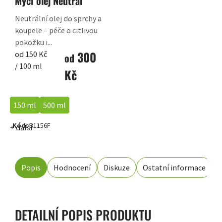
Mycí olej Neutral
Neutrální olej do sprchy a
koupele – péče o citlivou
pokožku i...
300
Měrná
od 150 Kč
od
cena:
/ 100 ml
Kč
150 ml
500 ml
Kód:
B1156F
+ další
Popis
Hodnocení
Diskuze
Ostatní informace
DETAILNÍ POPIS PRODUKTU