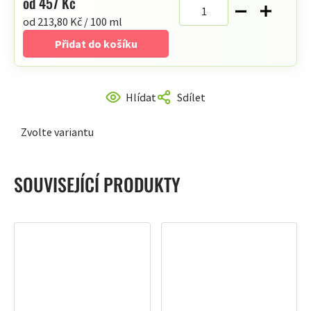
od
457 Kč
Měrná
od 213,80 Kč / 100 ml
cena:
Přidat do košíku
Hlídat
Sdílet
Zvolte variantu
SOUVISEJÍCÍ PRODUKTY