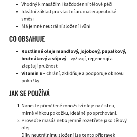
Vhodný k masážím i každodenní tělové péči
Ideální základ pro vlastní aromaterapeutické
směsi
Má jemné neutrální složení i vůni
CO OBSAHUJE
Rostlinné oleje mandlový, jojobový, pupalkový,
brutnákový a sójový
– vyživují, regenerují a
zlepšují pružnost
Vitamin E
– chrání, zklidňuje a podporuje obnovu
pokožky
JAK SE POUŽÍVÁ
Naneste přiměřené množství oleje na čistou,
mírně vlhkou pokožku, ideálně po sprchování.
Proveďte masáž nebo jemně rozetřete jako tělový
olej.
Díky neutrálnímu složení lze tento přípravek