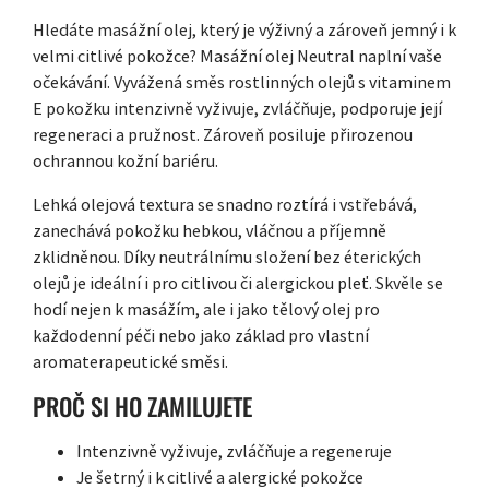
Hledáte masážní olej, který je výživný a zároveň jemný i k
velmi citlivé pokožce? Masážní olej Neutral naplní vaše
očekávání. Vyvážená směs rostlinných olejů s vitaminem
E pokožku intenzivně vyživuje, zvláčňuje, podporuje její
regeneraci a pružnost. Zároveň posiluje přirozenou
ochrannou kožní bariéru.
Lehká olejová textura se snadno roztírá i vstřebává,
zanechává pokožku hebkou, vláčnou a příjemně
zklidněnou. Díky neutrálnímu složení bez éterických
olejů je ideální i pro citlivou či alergickou pleť. Skvěle se
hodí nejen k masážím, ale i jako tělový olej pro
každodenní péči nebo jako základ pro vlastní
aromaterapeutické směsi.
PROČ SI HO ZAMILUJETE
Intenzivně vyživuje, zvláčňuje a regeneruje
Je šetrný i k citlivé a alergické pokožce