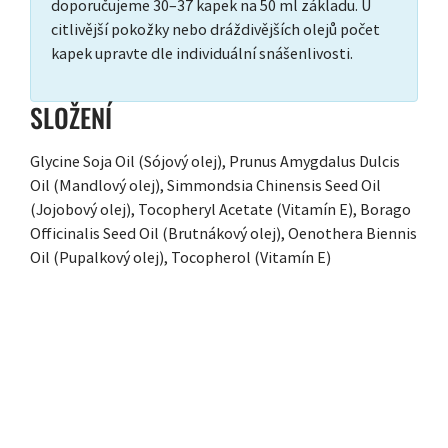
doporučujeme 30–37 kapek na 50 ml základu. U
citlivější pokožky nebo dráždivějších olejů počet
kapek upravte dle individuální snášenlivosti.
SLOŽENÍ
Glycine Soja Oil (Sójový olej), Prunus Amygdalus Dulcis
Oil (Mandlový olej), Simmondsia Chinensis Seed Oil
(Jojobový olej), Tocopheryl Acetate (Vitamín E), Borago
Officinalis Seed Oil (Brutnákový olej), Oenothera Biennis
Oil (Pupalkový olej), Tocopherol (Vitamín E)
ZÁPATÍ