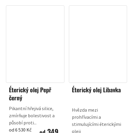
Éterický olej Pepř
Éterický olej Libavka
černý
Pikantní hřejivá silice,
Hvězda mezi
zmírňuje bolestivost a
prohřívacími a
působí proti...
stimulujícími éterickými
349
Měrná
od 6 530 Kč
od
oleji