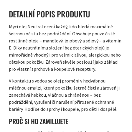
DETAILNÍ POPIS PRODUKTU
Mycí olej Neutral ocení každý, kdo hledá maximálně
šetrnou očistu bez podráždění. Obsahuje pouze čisté
rostlinné oleje – mandlový, jojobový a sójový – a vitamin
E. Díky neutrálnímu složení bez éterických olejů je
mimořádně vhodný i pro velmi citlivou, alergickou nebo
dětskou pokožku. Zároveň skvěle poslouží jako základ
pro vlastní sprchové a koupelové receptury.
V kontaktu s vodou se olej promění v hedvábnou
mléčnou emulzi, která pokožku šetrně čistí a zároveň ji
zanechává hebkou, vláčnou a chráněnou – bez
podráždění, vysušení či narušení přirozené ochranné
bariéry. Hodí se do sprchy i koupele, pro děti i dospělé.
PROČ SI HO ZAMILUJETE