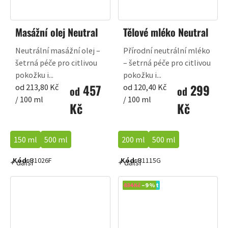
Masážní olej Neutral
Tělové mléko Neutral
Neutrální masážní olej –
Přírodní neutrální mléko
šetrná péče pro citlivou
– šetrná péče pro citlivou
pokožku i...
pokožku i...
457
299
Měrná
Měrná
od 213,80 Kč
od 120,40 Kč
od
od
cena:
cena:
/ 100 ml
/ 100 ml
Kč
Kč
150 ml
500 ml
200 ml
500 ml
Kód:
B1026F
Kód:
B1115G
+ další
+ další
Výhodný set
834 Kč
–9 %