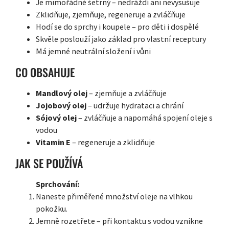
Je mimořádně šetrný – nedráždí ani nevysušuje
Zklidňuje, zjemňuje, regeneruje a zvláčňuje
Hodí se do sprchy i koupele – pro děti i dospělé
Skvěle poslouží jako základ pro vlastní receptury
Má jemné neutrální složení i vůni
CO OBSAHUJE
Mandlový olej
– zjemňuje a zvláčňuje
Jojobový olej
– udržuje hydrataci a chrání
Sójový olej
– zvláčňuje a napomáhá spojení oleje s
vodou
Vitamin E
– regeneruje a zklidňuje
JAK SE POUŽÍVÁ
Sprchování:
Naneste přiměřené množství oleje na vlhkou
pokožku.
Jemně rozetřete – při kontaktu s vodou vznikne