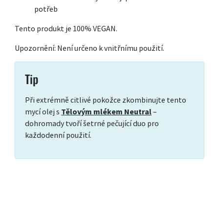
potřeb
Tento produkt je 100% VEGAN.
Upozornění: Není určeno k vnitřnímu použití.
Tip
Při extrémně citlivé pokožce zkombinujte tento
mycí olej s
Tělovým mlékem Neutral
–
dohromady tvoří šetrné pečující duo pro
každodenní použití.
ZÁPATÍ