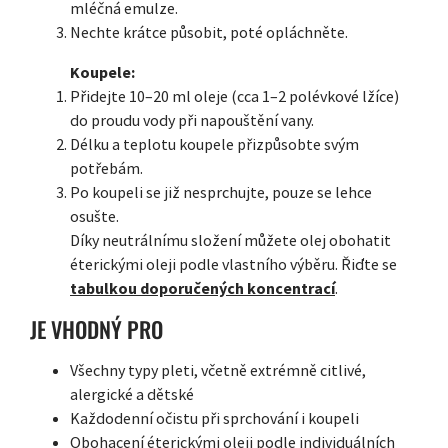
mléčná emulze.
Nechte krátce působit, poté opláchněte.
Koupele:
Přidejte 10–20 ml oleje (cca 1–2 polévkové lžíce)
do proudu vody při napouštění vany.
Délku a teplotu koupele přizpůsobte svým
potřebám.
Po koupeli se již nesprchujte, pouze se lehce
osušte.
Díky neutrálnímu složení můžete olej obohatit
éterickými oleji podle vlastního výběru. Řiďte se
tabulkou doporučených koncentrací
.
JE VHODNÝ PRO
Všechny typy pleti, včetně extrémně citlivé,
alergické a dětské
Každodenní očistu při sprchování i koupeli
Obohacení éterickými oleji podle individuálních