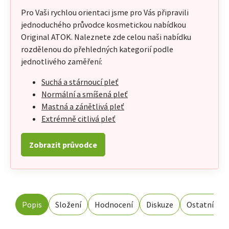
Pro Vaši rychlou orientaci jsme pro Vás připravili
jednoduchého průvodce kosmetickou nabídkou
Original ATOK. Naleznete zde celou naši nabídku
rozdělenou do přehledných kategorií podle
jednotlivého zaměření:
Suchá a stárnoucí pleť
Normální a smíšená pleť
Mastná a zánětlivá pleť
Extrémně citlivá pleť
Zobrazit průvodce
Popis
Složení
Hodnocení
Diskuze
Ostatní inf