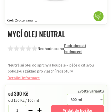
Kód:
Zvolte variantu
MYCÍ OLEJ NEUTRAL
Podrobnosti
Neohodnoceno
Průměrné
hodnocení
hodnocení
produktu
Neutrální olej do sprchy a koupele – péče o citlivou
je
pokožku i základ pro vlastní receptury.
0,0
Detailní informace
z
5
Zvolte variantu
od
300 Kč
hvězdiček.
Měrná
od 150 Kč / 100 ml
cena:
Přidat do košíku