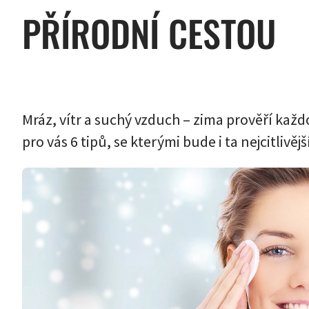
PŘÍRODNÍ CESTOU
Mráz, vítr a suchý vzduch – zima prověří každ
pro vás 6 tipů, se kterými bude i ta nejcitlivějš