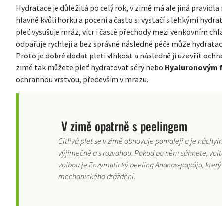
Hydratace je důležitá po celý rok, v zimě má ale jiná pravidla 
hlavně kvůli horku a pocení a často si vystačí s lehkými hydrat
pleť vysušuje mráz, vítr i časté přechody mezi venkovním c
odpařuje rychleji a bez správné následné péče může hydratace z
Proto je dobré dodat pleti vlhkost a následně ji uzavřít och
zimě tak můžete pleť hydratovat séry nebo
Hyaluronovým 
ochrannou vrstvou, především v mrazu.
V zimě opatrně s peelingem
Citlivá pleť se v zimě obnovuje pomaleji a je náchyln
výjimečně a s rozvahou. Pokud po něm sáhnete, volte 
volbou je
Enzymatický peeling Ananas-papája
, kter
mechanického dráždění.