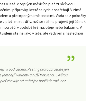
než v létě. V teplých měsících pleť ztrácí vodu
ačními přípravky, které se rychle vstřebají. V zimě
hladem a přetopenými místnostmi. Voda se z pokožky
 pleti mizet dřív, než se stihne projevit její účinek.
rannou péčí v podobě krému, oleje nebo balzámu. V
fluidem
stejně jako v létě, ale vždy jen s následnou
ější k podráždění. Peeling proto zařazujte jen
jemnější varianty a nižší frekvenci. Skvělou
ý pleť zbavuje odumřelých buněk šetrně, bez