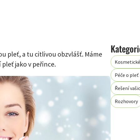
ou pleť, a tu citlivou obzvlášť. Máme
Kosmetické
í pleť jako v peřince.
Péče o pleť 
Řešení vaši
Rozhovory