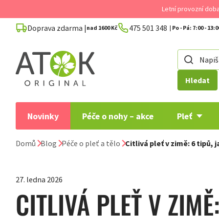
Přejít
Letní provozní dob
na
Doprava zdarma |
475 501 348
obsah
nad 1600 Kč
Hledat
Novinky
Péče o nohy – akce
Pleť
Domů
Blog
Péče o pleť a tělo
Citlivá pleť v zimě: 6 tipů, 
27. ledna 2026
CITLIVÁ PLEŤ V ZIMĚ