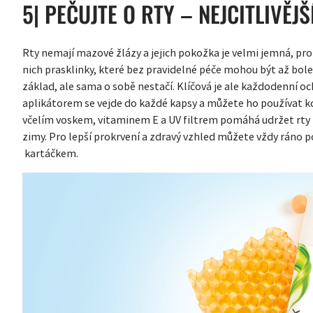
5| PEČUJTE O RTY – NEJCITLIVĚJŠ
Rty nemají mazové žlázy a jejich pokožka je velmi jemná, proto
nich prasklinky, které bez pravidelné péče mohou být až bole
základ, ale sama o sobě nestačí. Klíčová je ale každodenní o
aplikátorem se vejde do každé kapsy a můžete ho používat k
včelím voskem, vitaminem E a UV filtrem pomáhá udržet rty
zimy. Pro lepší prokrvení a zdravý vzhled můžete vždy ráno p
kartáčkem.