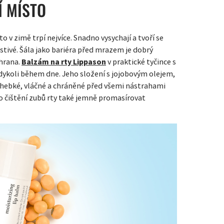
Í MÍSTO
 v zimě trpí nejvíce. Snadno vysychají a tvoří se
stivé. Šála jako bariéra před mrazem je dobrý
chrana.
Balzám na rty Lippason
v praktické tyčince s
dykoli během dne. Jeho složení s jojobovým olejem,
 hebké, vláčné a chráněné před všemi nástrahami
o čištění zubů rty také jemně promasírovat