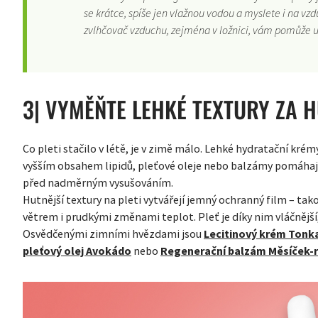
se krátce, spíše jen vlažnou vodou a myslete i na vzd
zvlhčovač vzduchu, zejména v ložnici, vám pomůže u
3| VYMĚŇTE LEHKÉ TEXTURY ZA H
Co pleti stačilo v létě, je v zimě málo. Lehké hydratační krém
vyšším obsahem lipidů, pleťové oleje nebo balzámy pomáhají 
před nadměrným vysušováním.
Hutnější textury na pleti vytvářejí jemný ochranný film – tak
větrem i prudkými změnami teplot. Pleť je díky nim vláčnější
Osvědčenými zimními hvězdami jsou
Lecitinový krém Tonk
pleťový olej Avokádo
nebo
Regenerační balzám Měsíček-r