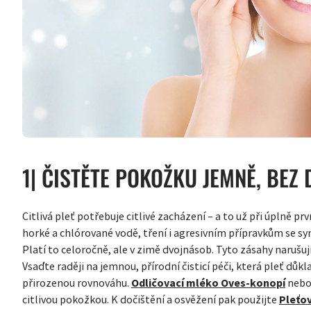
1| ČISTĚTE POKOŽKU JEMNĚ, BEZ
Citlivá pleť potřebuje citlivé zacházení – a to už při úplně pr
horké a chlórované vodě, tření i agresivním přípravkům se s
Platí to celoročně, ale v zimě dvojnásob. Tyto zásahy narušují
Vsaďte raději na jemnou, přírodní čisticí péči, která pleť důkl
přirozenou rovnováhu.
Odličovací mléko Oves-konopí
neb
citlivou pokožkou. K dočištění a osvěžení pak použijte
Pleťo