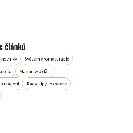
 novinky
Světem aromaterapie
a tělo
Maminky a děti
ch trápení
Rady, tipy, inspirace