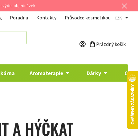
 a výdej objednávek.
g
Poradna
Kontakty
Průvodce kosmetikou
CZK
Prázdný košík
Nákupní košík
ékárna
Aromaterapie
Dárky
Osta
NIT A HÝČKAT