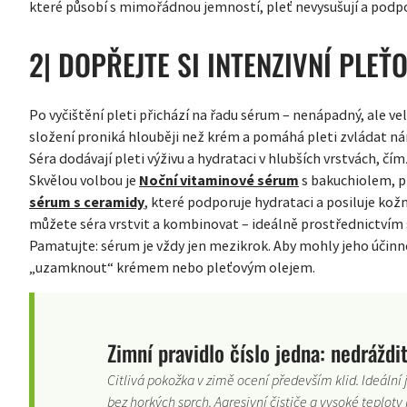
které působí s mimořádnou jemností, pleť nevysušují a podpo
2| DOPŘEJTE SI INTENZIVNÍ PLEŤ
Po vyčištění pleti přichází na řadu sérum – nenápadný, ale v
složení proniká hlouběji než krém a pomáhá pleti zvládat n
Séra dodávají pleti výživu a hydrataci v hlubších vrstvách, čí
Skvělou volbou je
Noční vitaminové sérum
s bakuchiolem, p
sérum s ceramidy
, které podporuje hydrataci a posiluje ko
můžete séra vrstvit a kombinovat – ideálně prostřednictvím
Pamatujte: sérum je vždy jen mezikrok. Aby mohly jeho účinné
„uzamknout“ krémem nebo pleťovým olejem.
Zimní pravidlo číslo jedna: nedráždi
Citlivá pokožka v zimě ocení především klid. Ideální
bez horkých sprch. Agresivní čističe a vysoké teploty