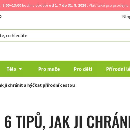
a:
7:00–13:00
hodin v období
od 1. 7 do 31. 8. 2026
. Platí také pro prodejnu
Blo
Tělo
Pro muže
Pro děti
Přírodní l
jak ji chránit a hýčkat přírodní cestou
: 6 TIPŮ, JAK JI CHRÁ