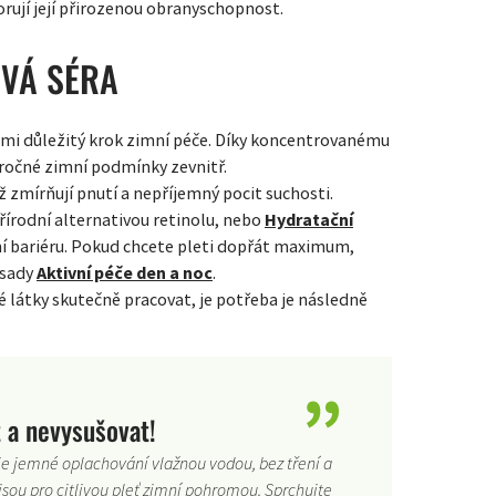
rují její přirozenou obranyschopnost.
OVÁ SÉRA
elmi důležitý krok zimní péče. Díky koncentrovanému
áročné zimní podmínky zevnitř.
mž zmírňují pnutí a nepříjemný pocit suchosti.
řírodní alternativou retinolu, nebo
Hydratační
žní bariéru. Pokud chcete pleti dopřát maximum,
 sady
Aktivní péče den a noc
.
 látky skutečně pracovat, je potřeba je následně
t a nevysušovat!
 je jemné oplachování vlažnou vodou, bez tření a
 jsou pro citlivou pleť zimní pohromou. Sprchujte