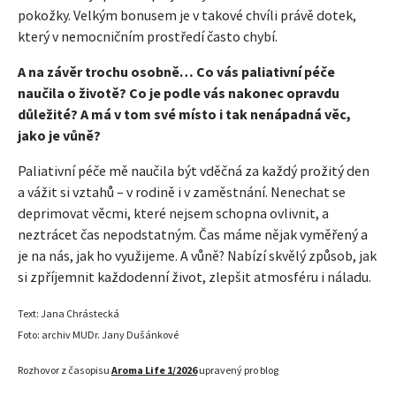
pokožky. Velkým bonusem je v takové chvíli právě dotek,
který v nemocničním prostředí často chybí.
A na závěr trochu osobně… Co vás paliativní péče
naučila o životě? Co je podle vás nakonec opravdu
důležité? A má v tom své místo i tak nenápadná věc,
jako je vůně?
Paliativní péče mě naučila být vděčná za každý prožitý den
a vážit si vztahů – v rodině i v zaměstnání. Nenechat se
deprimovat věcmi, které nejsem schopna ovlivnit, a
neztrácet čas nepodstatným. Čas máme nějak vyměřený a
je na nás, jak ho využijeme. A vůně? Nabízí skvělý způsob, jak
si zpříjemnit každodenní život, zlepšit atmosféru i náladu.
Text: Jana Chrástecká
Foto: archiv MUDr. Jany Dušánkové
Rozhovor z časopisu
Aroma Life 1/2026
upravený pro blog