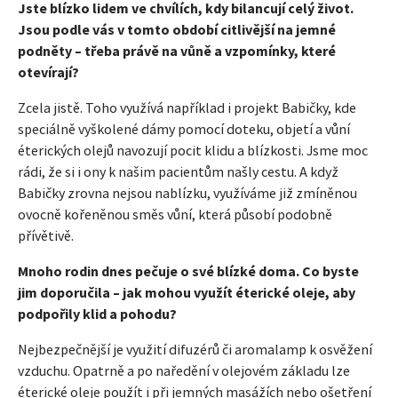
Jste blízko lidem ve chvílích, kdy bilancují celý život.
Jsou podle vás v tomto období citlivější na jemné
podněty – třeba právě na vůně a vzpomínky, které
otevírají?
Zcela jistě. Toho využívá například i projekt Babičky, kde
speciálně vyškolené dámy pomocí doteku, objetí a vůní
éterických olejů navozují pocit klidu a blízkosti. Jsme moc
rádi, že si i ony k našim pacientům našly cestu. A když
Babičky zrovna nejsou nablízku, využíváme již zmíněnou
ovocně kořeněnou směs vůní, která působí podobně
přívětivě.
Mnoho rodin dnes pečuje o své blízké doma. Co byste
jim doporučila – jak mohou využít éterické oleje, aby
podpořily klid a pohodu?
Nejbezpečnější je využití difuzérů či aromalamp k osvěžení
vzduchu. Opatrně a po naředění v olejovém základu lze
éterické oleje použít i při jemných masážích nebo ošetření