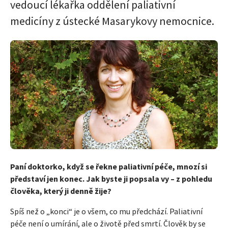
vedoucí lékařka oddělení paliativní
medicíny z ústecké Masarykovy nemocnice.
Paní doktorko, když se řekne paliativní péče, mnozí si
představí jen konec. Jak byste ji popsala vy – z pohledu
člověka, který ji denně žije?
Spíš než o „konci“ je o všem, co mu předchází. Paliativní
péče není o umírání, ale o životě před smrtí. Člověk by se