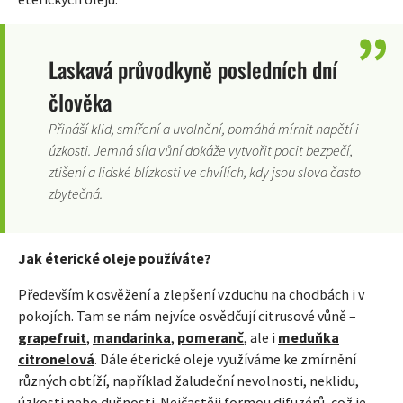
Laskavá průvodkyně posledních dní
člověka
Přináší klid, smíření a uvolnění, pomáhá mírnit napětí i
úzkosti. Jemná síla vůní dokáže vytvořit pocit bezpečí,
ztišení a lidské blízkosti ve chvílích, kdy jsou slova často
zbytečná.
Jak éterické oleje používáte?
Především k osvěžení a zlepšení vzduchu na chodbách i v
pokojích. Tam se nám nejvíce osvědčují citrusové vůně –
grapefruit
,
mandarinka
,
pomeranč
, ale i
meduňka
citronelová
. Dále éterické oleje využíváme ke zmírnění
různých obtíží, například žaludeční nevolnosti, neklidu,
úzkosti nebo dušnosti. Nejčastěji formou difuzérů, což je