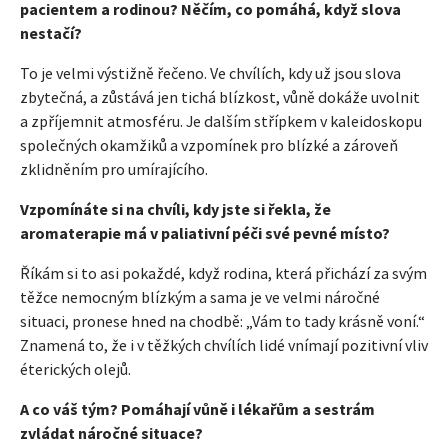
pacientem a rodinou? Něčím, co pomáhá, když slova
nestačí?
To je velmi výstižně řečeno. Ve chvílích, kdy už jsou slova
zbytečná, a zůstává jen tichá blízkost, vůně dokáže uvolnit
a zpříjemnit atmosféru. Je dalším střípkem v kaleidoskopu
společných okamžiků a vzpomínek pro blízké a zároveň
zklidněním pro umírajícího.
Vzpomínáte si na chvíli, kdy jste si řekla, že
aromaterapie má v paliativní péči své pevné místo?
Říkám si to asi pokaždé, když rodina, která přichází za svým
těžce nemocným blízkým a sama je ve velmi náročné
situaci, pronese hned na chodbě: „Vám to tady krásně voní.“
Znamená to, že i v těžkých chvílích lidé vnímají pozitivní vliv
éterických olejů.
A co váš tým? Pomáhají vůně i lékařům a sestrám
zvládat náročné situace?