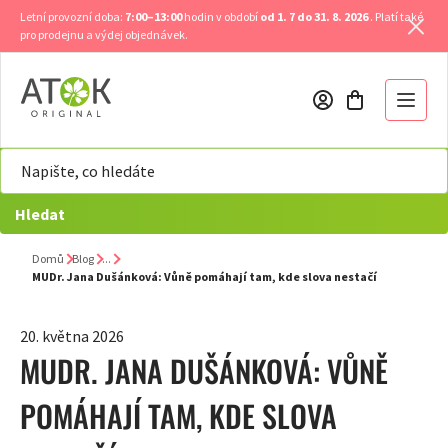
Přejít
Letní provozní doba:
7:00–13:00
hodin v období
od 1. 7 do 31. 8. 2026
. Platí také
na
pro prodejnu a výdej objednávek.
obsah
Hledat
Domů
Blog
MUDr. Jana Dušánková: Vůně pomáhají tam, kde slova nestačí
20. května 2026
MUDR. JANA DUŠÁNKOVÁ: VŮNĚ
POMÁHAJÍ TAM, KDE SLOVA