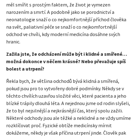
měl smířit s prostým faktem, že život je vymezen
narozením a smrtí. A podobně jako se porodnictví a
neonatologie snaží o co nejkomfortnější příchod člověka
na svět, paliativní péče se snaží o co nejkomfortnější
odchod ve chvíli, kdy moderní medicína dosáhne svých
hranic.
Zažila jste, že odcházení může být i klidné a smířené…
možná dokonce v něčem krásné? Nebo převažuje spíš
bolest a utrpení?
Řekla bych, že většina odchodů bývá klidná a smířená,
pokud jsou pro to vytvořeny dobré podmínky. Někdy se v
těchto chvílích uzavřou složité věci, které pacienta a jeho
blízké trápily dlouhá léta. A nejednou jsme od rodin slyšeli,
že to byl nejsilnější a nejkrásnější čas, který spolu zažili.
Některé odchody jsou ale těžké a neklidné a ne vždy umíme
rozklíčovat proč. Fyzické obtíže medicínsky mírnit
dokážeme, někdy je však příčina utrpení jinde. Člověk pak