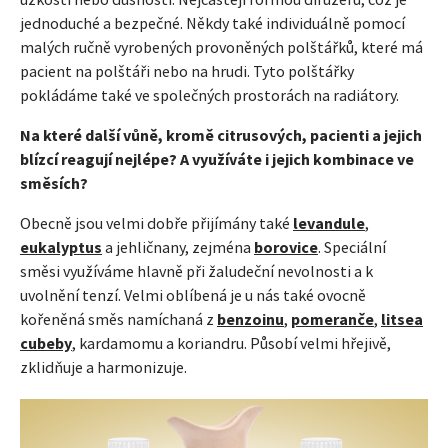
jednoduché a bezpečné. Někdy také individuálně pomocí
malých ručně vyrobených provoněných polštářků, které má
pacient na polštáři nebo na hrudi. Tyto polštářky
pokládáme také ve společných prostorách na radiátory.
Na které další vůně, kromě citrusových, pacienti a jejich
blízcí reagují nejlépe? A využíváte i jejich kombinace ve
směsích?
Obecně jsou velmi dobře přijímány také
levandule
,
eukalyptus
a jehličnany, zejména
borovice
. Speciální
směsi využíváme hlavně při žaludeční nevolnosti a k
uvolnění tenzí. Velmi oblíbená je u nás také ovocně
kořeněná směs namíchaná z
benzoinu
,
pomeranče
,
litsea
cubeby
, kardamomu a koriandru. Působí velmi hřejivě,
zklidňuje a harmonizuje.