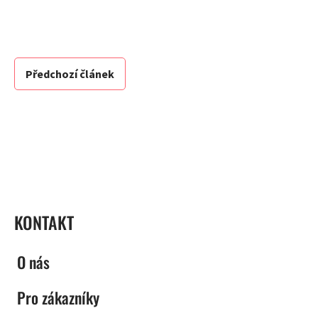
Předchozí článek
ZÁPATÍ
KONTAKT
O nás
Pro zákazníky