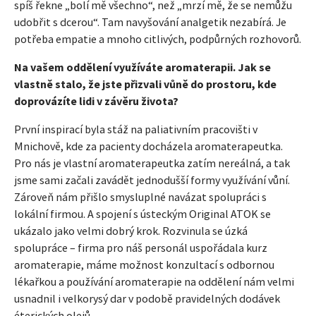
spíš řekne „bolí mě všechno“, než „mrzí mě, že se nemůžu
udobřit s dcerou“. Tam navyšování analgetik nezabírá. Je
potřeba empatie a mnoho citlivých, podpůrných rozhovorů.
Na vašem oddělení využíváte aromaterapii. Jak se
vlastně stalo, že jste přizvali vůně do prostoru, kde
doprovázíte lidi v závěru života?
První inspirací byla stáž na paliativním pracovišti v
Mnichově, kde za pacienty docházela aromaterapeutka.
Pro nás je vlastní aromaterapeutka zatím nereálná, a tak
jsme sami začali zavádět jednodušší formy využívání vůní.
Zároveň nám přišlo smysluplné navázat spolupráci s
lokální firmou. A spojení s ústeckým Original ATOK se
ukázalo jako velmi dobrý krok. Rozvinula se úzká
spolupráce – firma pro náš personál uspořádala kurz
aromaterapie, máme možnost konzultací s odbornou
lékařkou a používání aromaterapie na oddělení nám velmi
usnadnil i velkorysý dar v podobě pravidelných dodávek
éterických olejů.