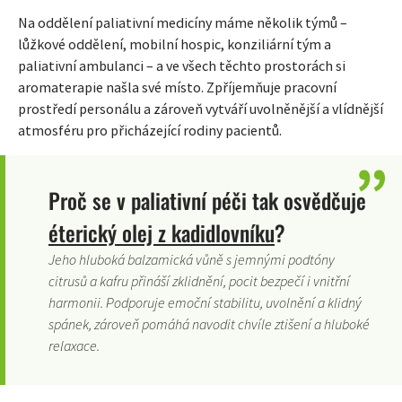
Na oddělení paliativní medicíny máme několik týmů –
lůžkové oddělení, mobilní hospic, konziliární tým a
paliativní ambulanci – a ve všech těchto prostorách si
aromaterapie našla své místo. Zpříjemňuje pracovní
prostředí personálu a zároveň vytváří uvolněnější a vlídnější
atmosféru pro přicházející rodiny pacientů.
Proč se v paliativní péči tak osvědčuje
éterický olej z kadidlovníku
?
Jeho hluboká balzamická vůně s jemnými podtóny
citrusů a kafru přináší zklidnění, pocit bezpečí i vnitřní
harmonii. Podporuje emoční stabilitu, uvolnění a klidný
spánek, zároveň pomáhá navodit chvíle ztišení a hluboké
relaxace.