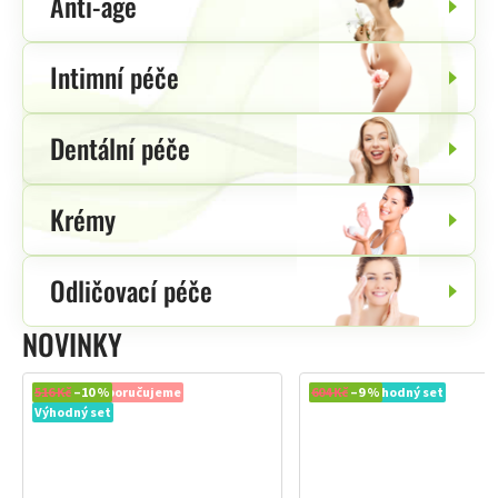
Anti-age
Intimní péče
Dentální péče
Krémy
Odličovací péče
NOVINKY
Novinka
516 Kč
–10 %
Doporučujeme
Novinka
604 Kč
–9 %
Výhodný set
Výhodný set