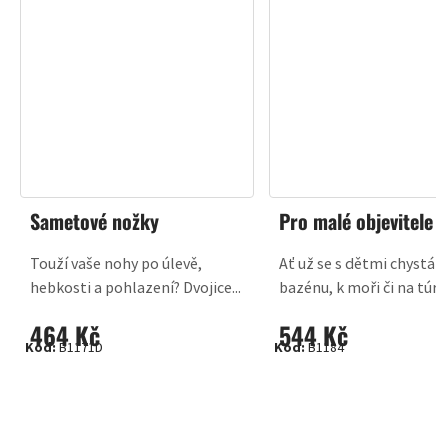
Sametové nožky
Pro malé objevitele
Touží vaše nohy po úlevě,
Ať už se s dětmi chystát
hebkosti a pohlazení? Dvojice...
bazénu, k moři či na túru, 
464 Kč
544 Kč
Kód:
B1171D
Kód:
B1184