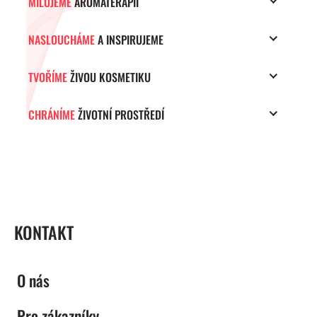
MILUJEME
AROMATERAPII
NASLOUCHÁME
A INSPIRUJEME
TVOŘÍME
ŽIVOU KOSMETIKU
CHRÁNÍME
ŽIVOTNÍ PROSTŘEDÍ
ZÁPATÍ
KONTAKT
O nás
Pro zákazníky