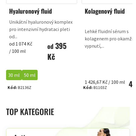
Hyaluronový fluid
Kolagenový fluid
Unikátní hyaluronový komplex
pro intenzivní hydrataci pleti
Lehké fluidní sérum s
od...
kolagenem pro okamžit
395
Měrná
od 1 074 Kč
od
vypnutí,...
cena:
/ 100 ml
Kč
30 ml
50 ml
42
Měrná
1 426,67 Kč / 100 ml
Kód:
B2136Z
Kód:
B1103Z
cena:
+ další
TOP KATEGORIE