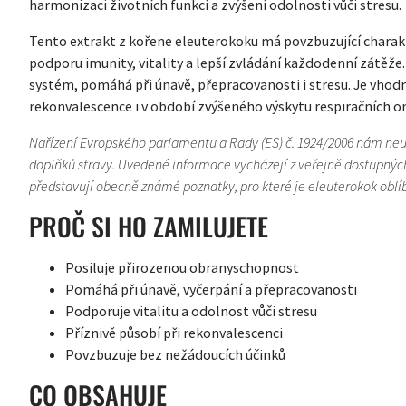
harmonizaci životních funkcí a zvýšení odolnosti vůči stresu.
Tento extrakt z kořene eleuterokoku má povzbuzující charak
podporu imunity, vitality a lepší zvládání každodenní zátěže.
systém, pomáhá při únavě, přepracovanosti i stresu. Je v
rekonvalescence i v období zvýšeného výskytu respiračních 
Nařízení Evropského parlamentu a Rady (ES) č. 1924/2006 nám ne
doplňků stravy. Uvedené informace vycházejí z veřejně dostupných
představují obecně známé poznatky, pro které je eleuterokok oblí
PROČ SI HO ZAMILUJETE
Posiluje přirozenou obranyschopnost
Pomáhá při únavě, vyčerpání a přepracovanosti
Podporuje vitalitu a odolnost vůči stresu
Příznivě působí při rekonvalescenci
Povzbuzuje bez nežádoucích účinků
CO OBSAHUJE