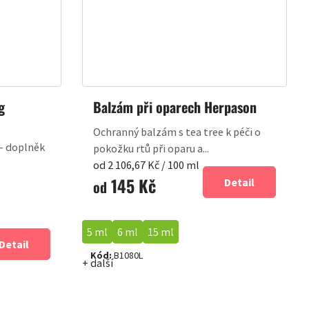
g
Balzám při oparech Herpason
Ochranný balzám s tea tree k péči o
 – doplněk
pokožku rtů při oparu a...
Měrná
od 2 106,67 Kč / 100 ml
145 Kč
cena:
Detail
od
5 ml
6 ml
15 ml
Detail
Kód:
B1080L
+ další