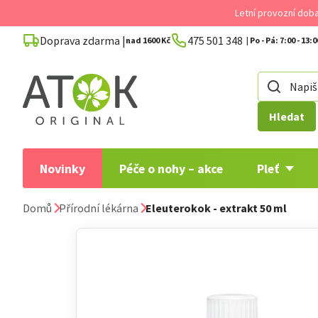
Přejít
Letní provozní dob
na
Doprava zdarma |
475 501 348
obsah
nad 1600 Kč
Hledat
Novinky
Péče o nohy – akce
Pleť
Domů
Přírodní lékárna
Eleuterokok - extrakt
50 ml