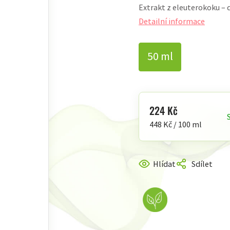
Extrakt z eleuterokoku – d
produktu
je
Detailní informace
0,0
z
50 ml
5
hvězdiček.
224 Kč
Měrná
448 Kč / 100 ml
cena:
Hlídat
Sdílet