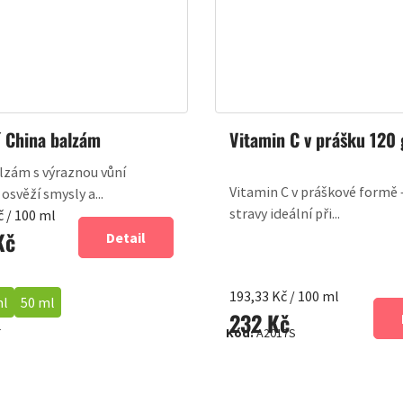
í China balzám
Vitamin C v prášku 120 
lzám s výraznou vůní
Vitamin C v práškové formě
osvěží smysly a...
stravy ideální při...
č / 100 ml
Kč
Detail
Měrná
193,33 Kč / 100 ml
ml
50 ml
232 Kč
cena:
T
Kód:
A2017S