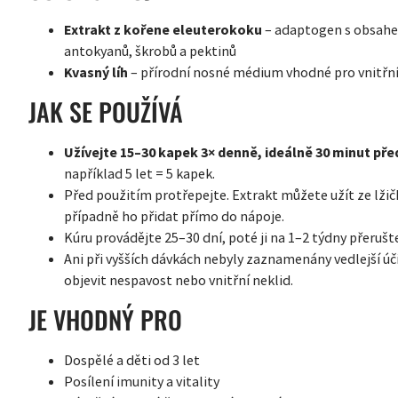
Extrakt z kořene eleuterokoku
– adaptogen s obsahem 
antokyanů, škrobů a pektinů
Kvasný líh
– přírodní nosné médium vhodné pro vnitřní 
JAK SE POUŽÍVÁ
Užívejte 15–30 kapek 3× denně, ideálně 30 minut před
například 5 let = 5 kapek.
Před použitím protřepejte. Extrakt můžete užít ze lži
případně ho přidat přímo do nápoje.
Kúru provádějte 25–30 dní, poté ji na 1–2 týdny přerušt
Ani při vyšších dávkách nebyly zaznamenány vedlejší ú
objevit nespavost nebo vnitřní neklid.
JE VHODNÝ PRO
Dospělé a děti od 3 let
Posílení imunity a vitality