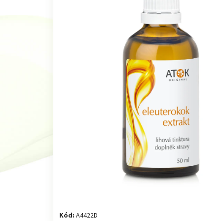
Kód:
A4422D