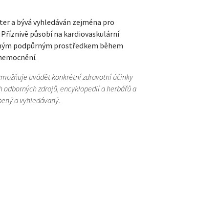
ter a bývá vyhledáván zejména pro
 Příznivě působí na kardiovaskulární
hodným podpůrným prostředkem během
onemocnění.
umožňuje uvádět konkrétní zdravotní účinky
 odborných zdrojů, encyklopedií a herbářů a
bený a vyhledávaný.