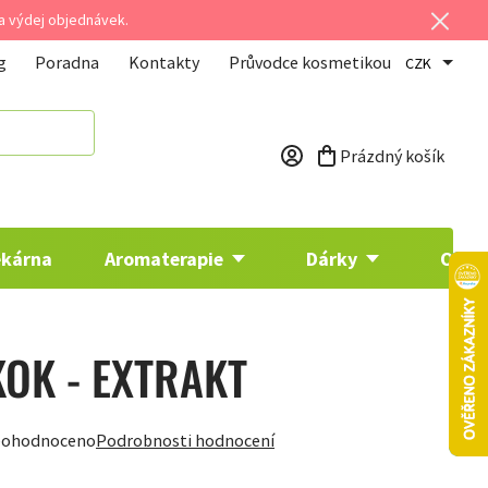
 a výdej objednávek.
g
Poradna
Kontakty
Průvodce kosmetikou
CZK
Prázdný košík
Nákupní košík
ékárna
Aromaterapie
Dárky
Osta
OK - EXTRAKT
ohodnoceno
Podrobnosti hodnocení