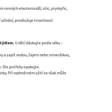
cenných eleuterosidů, silic, pryskyřic,
užívání, prodlužuje trvanlivost
 jídlem.
U dětí dávkujte podle věku –
čky a zapít vodou, čajem nebo minerálkou,
e. Dle potřeby opakujte.
činky. Při nadměrném užití se však může