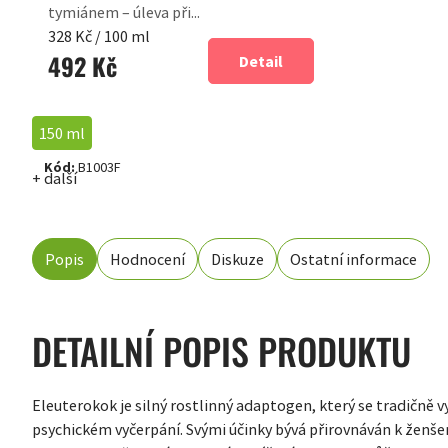
tymiánem – úleva při...
Měrná
328 Kč / 100 ml
492 Kč
cena:
Detail
150 ml
Kód:
B1003F
+ další
Popis
Hodnocení
Diskuze
Ostatní informace
DETAILNÍ POPIS PRODUKTU
Eleuterokok je silný rostlinný adaptogen, který se tradičně v
psychickém vyčerpání. Svými účinky bývá přirovnáván k ženšen