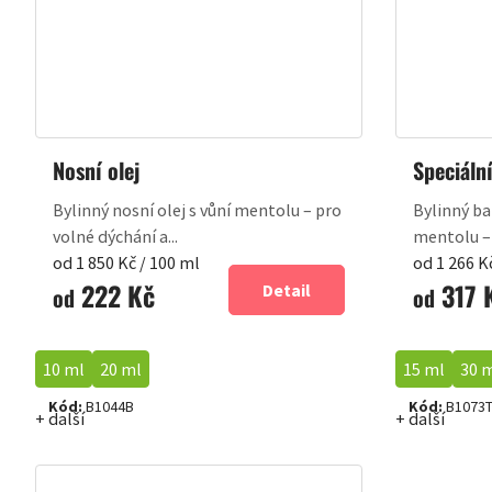
Nosní olej
Speciáln
Bylinný nosní olej s vůní mentolu – pro
Bylinný ba
volné dýchání a...
mentolu – 
Měrná
Měrná
od 1 850 Kč / 100 ml
od 1 266 K
222 Kč
317 
cena:
cena:
Detail
od
od
10 ml
20 ml
15 ml
30 
Kód:
B1044B
Kód:
B1073
+ další
+ další