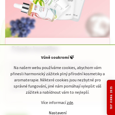
Průvodce kosmetikou
Vůně soukromí
🍃
Pro Vaši rychlou orientaci jsme pro Vás připravili
Na našem webu používáme cookies, abychom vám
jednoduchého průvodce kosmetickou nabídkou
přinesli harmonický zážitek plný přírodní kosmetiky a
Original ATOK. Naleznete zde celou naši nabídku
aromaterapie. Některé cookies jsou nezbytné pro
rozdělenou do přehledných kategorií podle
správné fungování, jiné nám pomáhají vylepšit váš
jednotlivého zaměření:
TOP FIRMA 2025
zážitek a nabídnout vám to nejlepší.
Více informací
zde
.
Nastavení