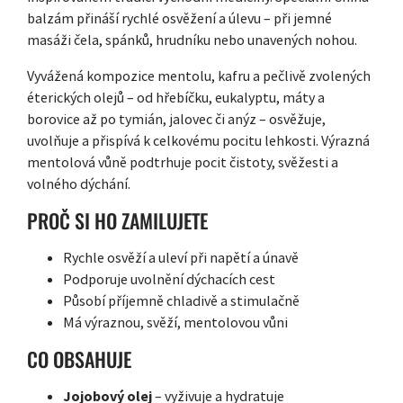
balzám přináší rychlé osvěžení a úlevu – při jemné
masáži čela, spánků, hrudníku nebo unavených nohou.
Vyvážená kompozice mentolu, kafru a pečlivě zvolených
éterických olejů – od hřebíčku, eukalyptu, máty a
borovice až po tymián, jalovec či anýz – osvěžuje,
uvolňuje a přispívá k celkovému pocitu lehkosti. Výrazná
mentolová vůně podtrhuje pocit čistoty, svěžesti a
volného dýchání.
PROČ SI HO ZAMILUJETE
Rychle osvěží a uleví při napětí a únavě
Podporuje uvolnění dýchacích cest
Působí příjemně chladivě a stimulačně
Má výraznou, svěží, mentolovou vůni
CO OBSAHUJE
Jojobový olej
– vyživuje a hydratuje