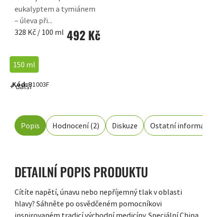
eukalyptem a tymiánem
– úleva při...
492 Kč
Měrná
328 Kč / 100 ml
cena:
150 ml
Kód:
B1003F
+ další
Popis
Hodnocení (2)
Diskuze
Ostatní informace
DETAILNÍ POPIS PRODUKTU
Cítíte napětí, únavu nebo nepříjemný tlak v oblasti
hlavy? Sáhněte po osvědčeném pomocníkovi
inspirovaném tradicí východní medicíny. Speciální China