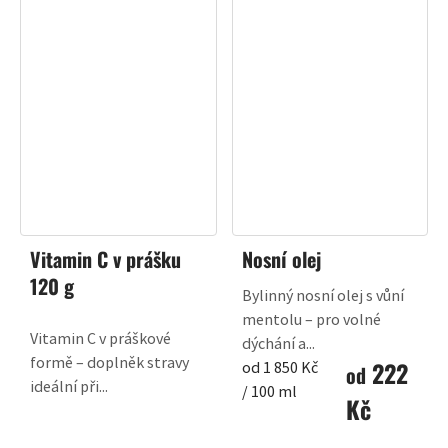
Vitamin C v prášku
Nosní olej
120 g
Bylinný nosní olej s vůní
mentolu – pro volné
Vitamin C v práškové
dýchání a...
formě – doplněk stravy
222
Měrná
od 1 850 Kč
od
ideální při...
cena:
/ 100 ml
Kč