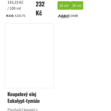
232
Měrná
193,33 Kč
10 ml
20 ml
cena:
/ 100 ml
Kč
Kód:
A2017S
Kód:
B1044B
+ další
Koupelový olej
Eukalypt-tymián
Posilující koupel s