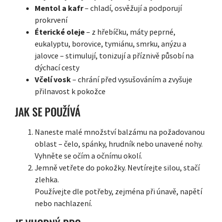
Mentol a kafr
– chladí, osvěžují a podporují
prokrvení
Éterické oleje
– z hřebíčku, máty peprné,
eukalyptu, borovice, tymiánu, smrku, anýzu a
jalovce – stimulují, tonizují a příznivě působí na
dýchací cesty
Včelí vosk
– chrání před vysušováním a zvyšuje
přilnavost k pokožce
JAK SE POUŽÍVÁ
Naneste malé množství balzámu na požadovanou
oblast – čelo, spánky, hrudník nebo unavené nohy.
Vyhněte se očím a očnímu okolí.
Jemně vetřete do pokožky. Nevtírejte silou, stačí
zlehka.
Používejte dle potřeby, zejména při únavě, napětí
nebo nachlazení.