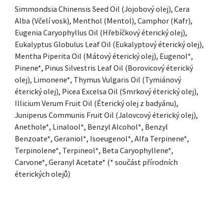
Simmondsia Chinensis Seed Oil (Jojobový olej), Cera
Alba (Včelí vosk), Menthol (Mentol), Camphor (Kafr),
Eugenia Caryophyllus Oil (Hřebíčkový éterický olej),
Eukalyptus Globulus Leaf Oil (Eukalyptový éterický olej),
Mentha Piperita Oil (Mátový éterický olej), Eugenol*,
Pinene*, Pinus Silvestris Leaf Oil (Borovicový éterický
olej), Limonene*, Thymus Vulgaris Oil (Tymiánový
éterický olej), Picea Excelsa Oil (Smrkový éterický olej),
Illicium Verum Fruit Oil (Éterický olej z badyánu),
Juniperus Communis Fruit Oil (Jalovcový éterický olej),
Anethole*, Linalool*, Benzyl Alcohol*, Benzyl
Benzoate*, Geraniol*, Isoeugenol*, Alfa Terpinene*,
Terpinolene*, Terpineol*, Beta Caryophyllene*,
Carvone*, Geranyl Acetate* (* součást přírodních
éterických olejů)