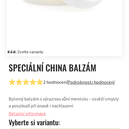
Kód:
Zvolte variantu
SPECIÁLNÍ CHINA BALZÁM
2 hodnocení
Podrobnosti hodnocení
Průměrné
hodnocení
Bylinný balzám s výraznou vůní mentolu – osvěží smysly
produktu
a povzbudí při únavě i nachlazení
je
5,0
Detailní informace
z
Vyberte si variantu:
5