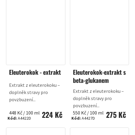
Eleuterokok - extrakt
Eleuterokok-extrakt s
beta-glukanem
Extrakt z eleuterokoku –
Extrakt z eleuterokoku –
doplněk stravy pro
doplněk stravy pro
povzbuzení...
povzbuzení...
224 Kč
275 Kč
Měrná
Měrná
448 Kč / 100 ml
550 Kč / 100 ml
Kód:
A4422D
Kód:
A4427D
cena:
cena: