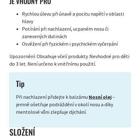
JE VHODNÝ PRO
Rychlou úlevu při únavě a pocitu napětí v oblasti
hlavy
Potírání při nachlazení, ucpaném nosu či
zanesených dutinách
Osvěžení při fyzickém i psychickém vyčerpání
Upozornění: Obsahuje včelí produkty. Nevhodné pro děti
do 3 let. Není určeno k vnitřnímu použití.
Tip
Při nachlazení přidejte k balzámu
Nosní olej
–
jemně ošetřuje podráždění v okolí nosu a díky
mentolové vůni zlepšuje dýchání.
SLOŽENÍ