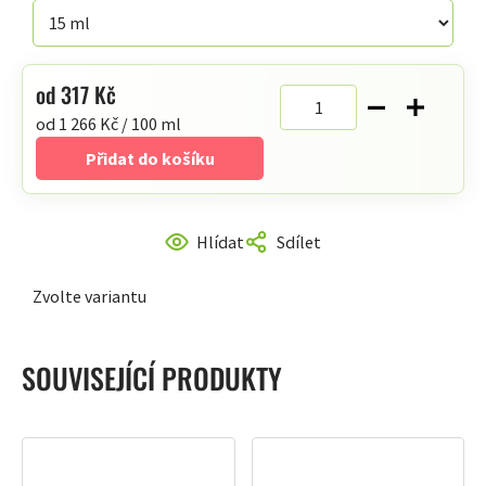
hvězdiček.
od
317 Kč
Měrná
od 1 266 Kč / 100 ml
cena:
Přidat do košíku
Hlídat
Sdílet
Zvolte variantu
SOUVISEJÍCÍ PRODUKTY