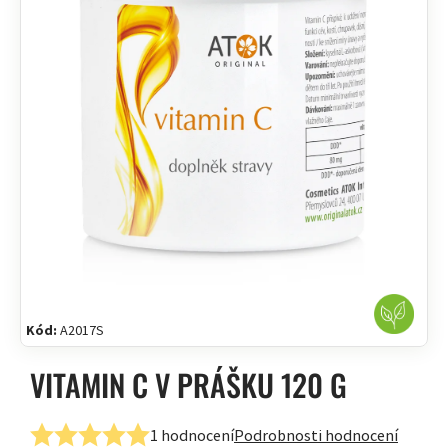
Kód:
A2017S
VITAMIN C V PRÁŠKU 120 G
1 hodnocení
Podrobnosti hodnocení
Průměrné