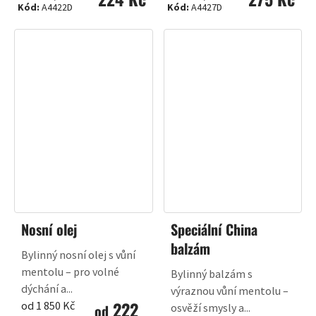
Kód:
A4422D
Kód:
A4427D
cena:
cena:
Nosní olej
Speciální China
balzám
Bylinný nosní olej s vůní
mentolu – pro volné
Bylinný balzám s
dýchání a...
výraznou vůní mentolu –
222
Měrná
od 1 850 Kč
od
osvěží smysly a...