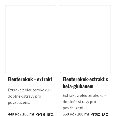
Eleuterokok - extrakt
Eleuterokok-extrakt s
beta-glukanem
Extrakt z eleuterokoku –
Extrakt z eleuterokoku –
doplněk stravy pro
doplněk stravy pro
povzbuzení...
povzbuzení...
224 Kč
275 Kč
Měrná
Měrná
448 Kč / 100 ml
550 Kč / 100 ml