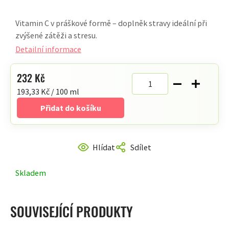
hodnocení
Vitamin C v práškové formě – doplněk stravy ideální při
produktu
zvýšené zátěži a stresu.
je
5,0
Detailní informace
z
5
232 Kč
hvězdiček.
Měrná
193,33 Kč / 100 ml
cena:
Přidat do košíku
Hlídat
Sdílet
Skladem
SOUVISEJÍCÍ PRODUKTY