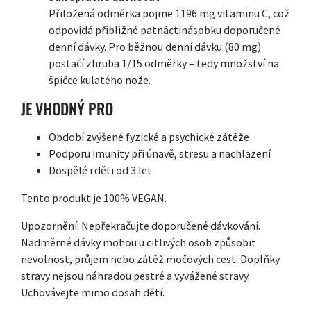
Přiložená odměrka pojme 1196 mg vitaminu C, což
odpovídá přibližně patnáctinásobku doporučené
denní dávky. Pro běžnou denní dávku (80 mg)
postačí zhruba 1/15 odměrky – tedy množství na
špičce kulatého nože.
JE VHODNÝ PRO
Období zvýšené fyzické a psychické zátěže
Podporu imunity při únavě, stresu a nachlazení
Dospělé i děti od 3 let
Tento produkt je 100% VEGAN.
Upozornění: Nepřekračujte doporučené dávkování.
Nadměrné dávky mohou u citlivých osob způsobit
nevolnost, průjem nebo zátěž močových cest. Doplňky
stravy nejsou náhradou pestré a vyvážené stravy.
Uchovávejte mimo dosah dětí.