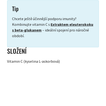
Tip
Chcete ještě účinnější podporu imunity?
Kombinujte vitamin C s
Extraktem eleuterokoku
s beta-glukanem
– ideální spojení pro náročné
období.
SLOŽENÍ
Vitamin C (kyselina L-askorbová)
ZÁPATÍ