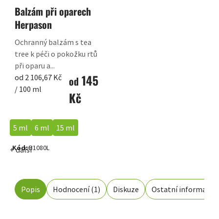
Balzám při oparech
Herpason
Ochranný balzám s tea
tree k péči o pokožku rtů
při oparu a...
145
Měrná
od 2 106,67 Kč
od
cena:
/ 100 ml
Kč
5 ml
6 ml
15 ml
Kód:
B1080L
+ další
Popis
Hodnocení (1)
Diskuze
Ostatní informace