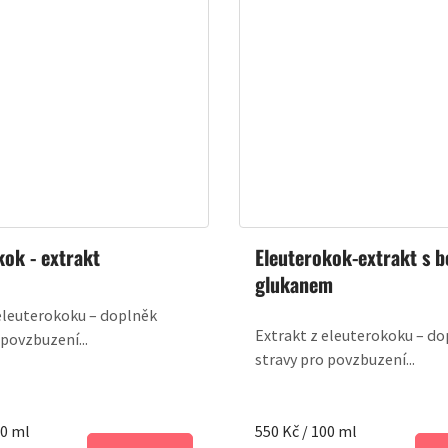
kok - extrakt
Eleuterokok-extrakt s b
glukanem
eleuterokoku – doplněk
Extrakt z eleuterokoku – d
 povzbuzení...
stravy pro povzbuzení...
Měrná
00 ml
550 Kč / 100 ml