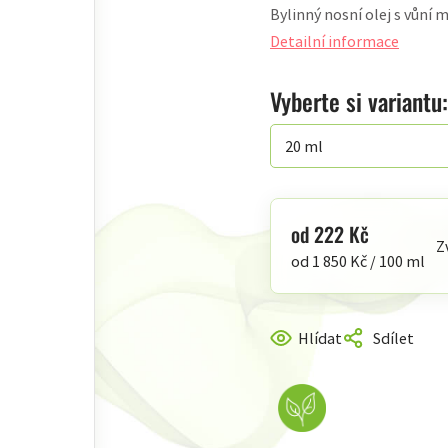
Bylinný nosní olej s vůní 
produktu
je
Detailní informace
5,0
z
Vyberte si variantu:
5
hvězdiček.
od
222 Kč
Z
Měrná
od 1 850 Kč / 100 ml
cena:
Hlídat
Sdílet