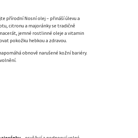
 přírodní Nosní olej – přináší úlevu a
ptu, citronu a majoránky se tradičně
 macerát, jemné rostlinné oleje a vitamin
žovat pokožku hebkou a zdravou.
 a napomáhá obnově narušené kožní bariéry.
volnění.
 majoránky
– osvěžují a podporují volné