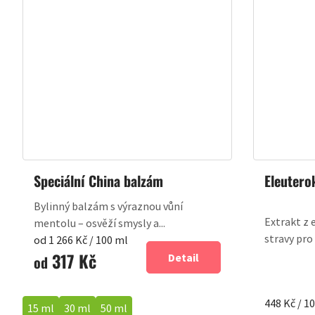
Speciální China balzám
Eleutero
Bylinný balzám s výraznou vůní
Extrakt z 
mentolu – osvěží smysly a...
stravy pro
Měrná
od 1 266 Kč / 100 ml
317 Kč
cena:
Detail
od
Měrná
448 Kč / 1
15 ml
30 ml
50 ml