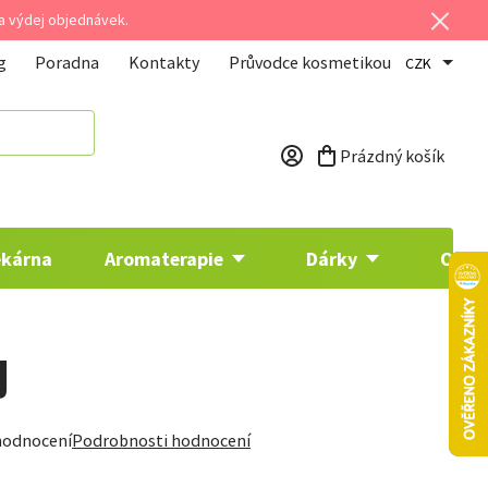
 a výdej objednávek.
g
Poradna
Kontakty
Průvodce kosmetikou
CZK
Prázdný košík
Nákupní košík
ékárna
Aromaterapie
Dárky
Osta
J
hodnocení
Podrobnosti hodnocení