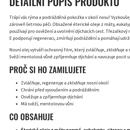
DETAILNÍ POPIS PRODUKTU
Trápí vás rýma a podrážděná pokožka v okolí nosu? Vyzkoušejte
zároveň šetrnou péči. Obsažené éterické oleje z máty, eukaly
používají pro osvěžení a uvolnění dýchacích cest. Třezalkový
E podporují regeneraci, zmírňují podráždění a pomáhají udr
Nosní olej vytváří ochranný film, který zvláčňuje, zklidňuje
Svěží mentolová vůně zpříjemňuje dýchání a navozuje pocit u
PROČ SI HO ZAMILUJETE
Zvláčňuje, regeneruje a zklidňuje nosní okolí
Chrání před vysoušením a podrážděním
Osvěžuje a zpříjemňuje dýchání
Má svěží, mentolovou vůni
CO OBSAHUJE
Éterické oleje z máty peprné, eukalyptu, citronu a