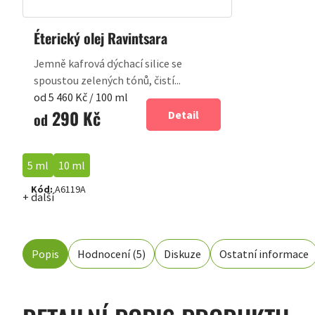
Éterický olej Ravintsara
Jemně kafrová dýchací silice se
spoustou zelených tónů, čistí...
Měrná
od 5 460 Kč / 100 ml
290 Kč
cena:
Detail
od
5 ml
10 ml
Kód:
A6119A
+ další
Popis
Hodnocení (5)
Diskuze
Ostatní informace