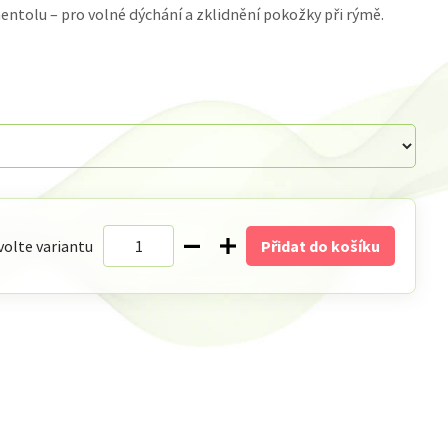
mentolu – pro volné dýchání a zklidnění pokožky při rýmě.
volte variantu
Přidat do košíku