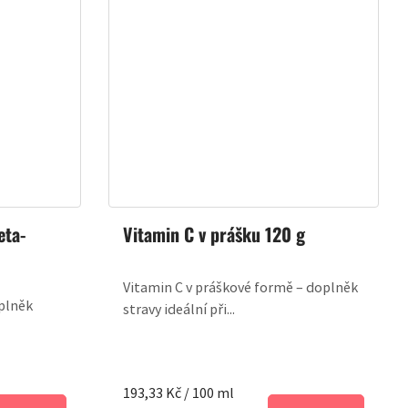
eta-
Vitamin C v prášku 120 g
Vitamin C v práškové formě – doplněk
oplněk
stravy ideální při...
Měrná
193,33 Kč / 100 ml