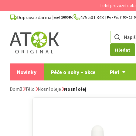
Přejít
Letní provozní dob
na
Doprava zdarma |
475 501 348
obsah
nad 1600 Kč
Hledat
Novinky
Péče o nohy – akce
Pleť
Domů
Tělo
Nosní oleje
Nosní olej